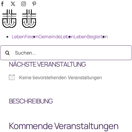
Zum
Facebook
X
Instagram
Pinterest
Inhalt
springen
LebenFeiern
GemeindeLeben
LebenBegleiten
Suche
nach:
NÄCHSTE VERANSTALTUNG
Keine bevorstehenden Veranstaltungen
BESCHREIBUNG
Kommende Veranstaltungen