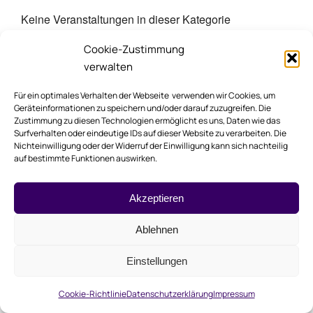
Keine Veranstaltungen in dieser Kategorie
Cookie-Zustimmung
verwalten
NÄCHSTE VERANSTALTUNG
Für ein optimales Verhalten der Webseite verwenden wir Cookies, um
Geräteinformationen zu speichern und/oder darauf zuzugreifen. Die
Keine bevorstehenden Veranstaltungen
Zustimmung zu diesen Technologien ermöglicht es uns, Daten wie das
Surfverhalten oder eindeutige IDs auf dieser Website zu verarbeiten. Die
Nichteinwilligung oder der Widerruf der Einwilligung kann sich nachteilig
auf bestimmte Funktionen auswirken.
BESCHREIBUNG
Akzeptieren
Kommende Veranstaltungen
Ablehnen
Einstellungen
Keine Veranstaltungen in dieser Kategorie
Cookie-Richtlinie
Datenschutzerklärung
Impressum