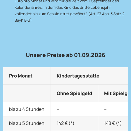
Euro pro Monat und wird für die Zeit vom 1. September des
Kalenderjahres, in dem das Kind das dritte Lebensjahr
vollendet,bis zum Schuleintritt gewährt.“ (Art. 23 Abs. 3 Satz 2
BayKiBiG)
Unsere Preise ab 01.09.2026
Pro Monat
Kindertagesstätte
Ohne Spielgeld
Mit Spielgel
bis zu 4 Stunden
–
–
bis zu 5 Stunden
142 € (*)
148 € (*)