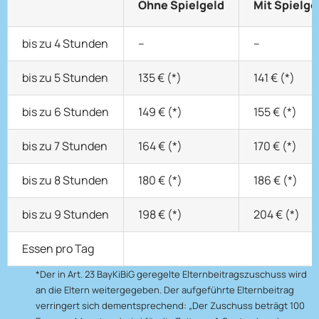
Ohne Spielgeld
Mit Spielgel
bis zu 4 Stunden
–
–
bis zu 5 Stunden
135 € (*)
141 € (*)
bis zu 6 Stunden
149 € (*)
155 € (*)
bis zu 7 Stunden
164 € (*)
170 € (*)
bis zu 8 Stunden
180 € (*)
186 € (*)
bis zu 9 Stunden
198 € (*)
204 € (*)
Essen pro Tag
*Der in Art. 23 BayKiBiG geregelte Elternbeitragszuschuss wird
an die Eltern weitergegeben. Der aufgeführte Elternbeitrag
verringert sich dementsprechend: „Der Zuschuss beträgt 100