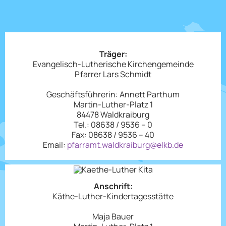
Eltern
Daten
Träger:
Evangelisch-Lutherische Kirchengemeinde
Pfarrer Lars Schmidt
Geschäftsführerin: Annett Parthum
Martin-Luther-Platz 1
84478 Waldkraiburg
Tel.: 08638 / 9536 – 0
Fax: 08638 / 9536 – 40
Email:
pfarramt.waldkraiburg@elkb.de
Anschrift:
Käthe-Luther-Kindertagesstätte
Maja Bauer