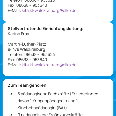
Telefon: 08638 – 953620
Fax: 08638 – 953640
Elternarbeit
E-Mail:
kita.kl-waldkraiburg@elkb.de
Datenverarbeitung
Stellvertretende Einrichtungsleitung:
Karina Fray
Martin-Luther-Platz 1
84478 Waldkraiburg
Telefon: 08638 – 953624
Fax: 08638 – 953640
E-Mail:
kita.kl-waldkraiburg@elkb.de
Zum Team gehören:
5 pädagogische Fachkräfte (Erzieherinnen,
davon 1 Krippenpädagogin und 1
Kindheitspädagogin (BA))
9 pädagogische Ergänzungskräfte