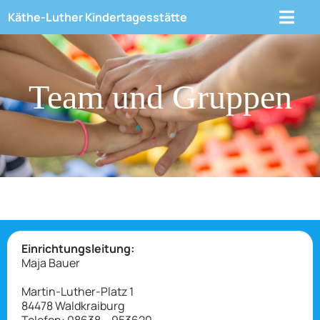
Zum
Käthe-
Luther
Kindertagesstätte
Togg
Inhalt
springen
Navig
Kontakt
Team und Gruppen
Die Einrichtung
Team Und Gruppen
Leitbild
Religion
Einrichtungsleitung:
Maja Bauer
Martin-Luther-Platz 1
Konzeption
84478 Waldkraiburg