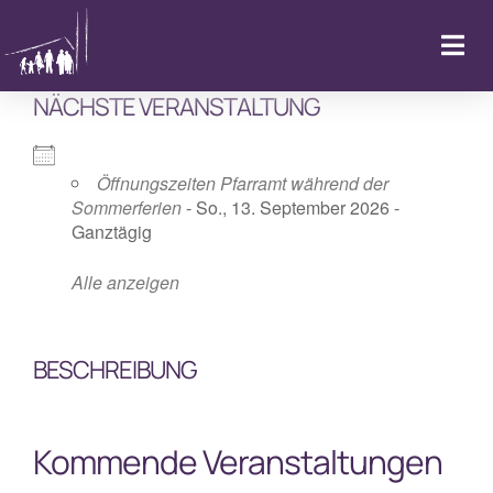
Zum
Inhalt
Togg
springen
Navi
NÄCHSTE VERANSTALTUNG
Startseite
Kalender & Aktuelles
Öffnungszeiten Pfarramt während der
Sommerferien
- So., 13. September 2026 -
Ganztägig
LebenFeiern
Alle anzeigen
GemeindeLeben
BESCHREIBUNG
LebenBegleiten
Kommende Veranstaltungen
Kitas