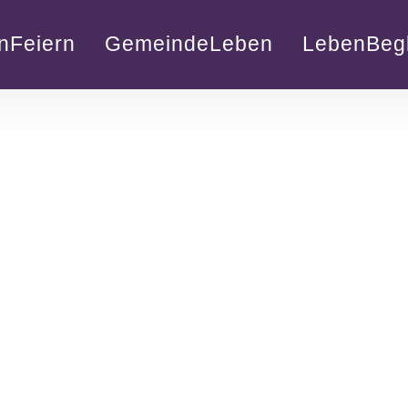
nFeiern
GemeindeLeben
LebenBegl