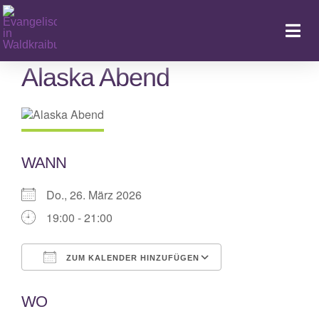
Zum
Inhalt
Togg
springen
Navi
Alaska Abend
Ka
WANN
Do., 26. März 2026
19:00 - 21:00
ZUM KALENDER HINZUFÜGEN
ICS herunterladen
Google Kalende
WO