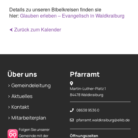
Details zu unseren Bibelkreisen finden sie
hier:
Glauben erleben – Evangelisch in Waldkraiburg
⮜ Zurück zum Kalender
Über uns
Pfarramt
> Gemeindeleitung
Martin-Luther-Platz 1
84478 Waldkraiburg
> Aktuelles
> Kontakt
08638 9536 0
> Mitarbeiterplan
pfarramt.waldkraiburg@elkb.de
Folgen Sie unserer
Gemeinde mit der
Öffnungszeiten