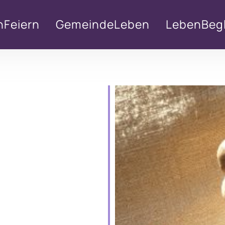
nFeiern
GemeindeLeben
LebenBegl
lender
iCalendar