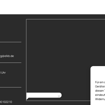
rg@elkb.de
1 Uhr
Für ein
Gerätei
diesen 
eindeut
Widerru
00 1022 10