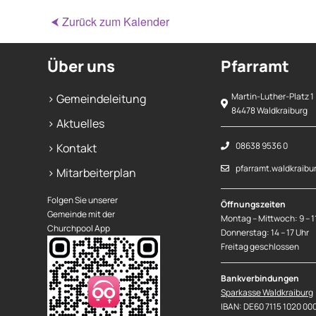
⮜ Zurück zum Kalender
Über uns
Pfarramt
Martin-Luther-Platz 1
> Gemeindeleitung
84478 Waldkraiburg
> Aktuelles
08638 9536 0
> Kontakt
pfarramt.waldkraibu
> Mitarbeiterplan
Folgen Sie unserer
Öffnungszeiten
Gemeinde mit der
Montag – Mittwoch: 9 – 1
Churchpool App
Donnerstag: 14 – 17 Uhr
Freitag geschlossen
Bankverbindungen
Sparkasse Waldkraiburg
IBAN: DE60 7115 1020 00