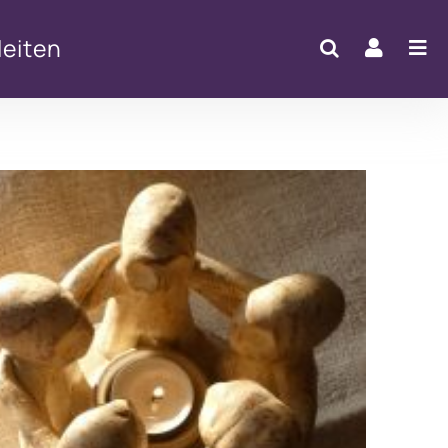
eiten
Office 365
Outlook Live