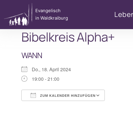
Zum
Evangelisch
Inhalt
Lebe
in Waldkraiburg
springen
Bibelkreis Alpha+
WANN
Do., 18. April 2024
19:00 - 21:00
ZUM KALENDER HINZUFÜGEN
ICS herunterladen
Google Ka