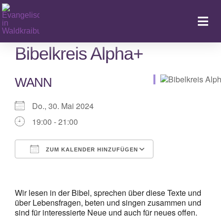
Zum
Inhalt
Togg
springen
Navi
Bibelkreis Alpha+
WANN
Ka
Do., 30. Mai 2024
19:00 - 21:00
ZUM KALENDER HINZUFÜGEN
ICS herunterladen
Google Kalender
iCalendar
Office 365
Outlook Live
Wir lesen in der Bibel, sprechen über diese Texte und
über Lebensfragen, beten und singen zusammen und
sind für interessierte Neue und auch für neues offen.