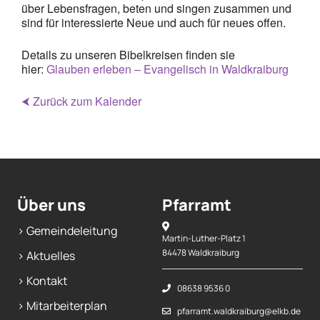
über Lebensfragen, beten und singen zusammen und
sind für interessierte Neue und auch für neues offen.
Mitarbeiterplan
Details zu unseren Bibelkreisen finden sie
hier:
Glauben erleben – Evangelisch in Waldkraiburg
Kontakt
⮜ Zurück zum Kalender
Alphakurs
Über uns
Pfarramt
> Gemeindeleitung
Martin-Luther-Platz 1
84478 Waldkraiburg
> Aktuelles
> Kontakt
08638 9536 0
> Mitarbeiterplan
pfarramt.waldkraiburg@elkb.de