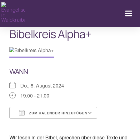
Zum
Inhalt
Togg
springen
Navi
Bibelkreis Alpha+
Startseite
Kalender & Aktuelles
WANN
LebenFeiern
Do., 8. August 2024
GemeindeLeben
19:00 - 21:00
LebenBegleiten
ZUM KALENDER HINZUFÜGEN
ICS herunterladen
Google Kalende
Kitas
Wir lesen in der Bibel, sprechen über diese Texte und