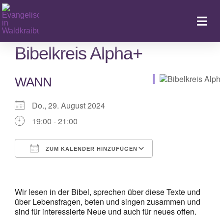
Zum
Inhalt
Togg
springen
Navi
Bibelkreis Alpha+
WANN
Ka
Do., 29. August 2024
19:00 - 21:00
ZUM KALENDER HINZUFÜGEN
ICS herunterladen
Google Kalender
iCalendar
Office 365
Outlook Live
Wir lesen in der Bibel, sprechen über diese Texte und
über Lebensfragen, beten und singen zusammen und
sind für interessierte Neue und auch für neues offen.