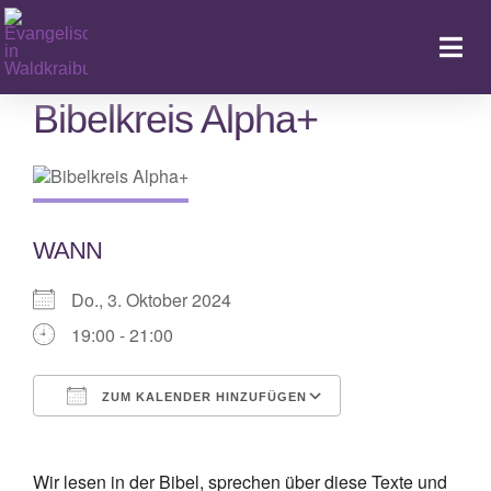
Zum
Inhalt
Togg
springen
Navi
Bibelkreis Alpha+
Ka
WANN
Do., 3. Oktober 2024
19:00 - 21:00
ZUM KALENDER HINZUFÜGEN
ICS herunterladen
Google Kalende
Wir lesen in der Bibel, sprechen über diese Texte und