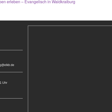
en erleben – Evangelisch in Waldkraiburg
rg@elkb.de
11 Uhr