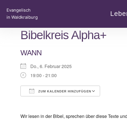
Zum
Evangelisch
Inhalt
Lebe
in Waldkraiburg
springen
Bibelkreis Alpha+
WANN
Do., 6. Februar 2025
19:00 - 21:00
ZUM KALENDER HINZUFÜGEN
ICS herunterladen
Google Kalender
iCalendar
Office 365
Outlook Live
Wir lesen in der Bibel, sprechen über diese Texte u