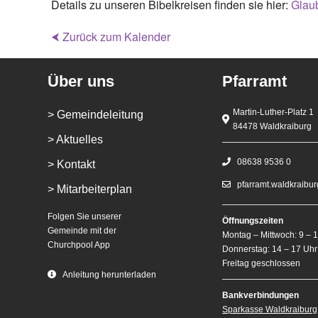
Details zu unseren Bibelkreisen finden sie hier:
Glaub
⮜ Zurück zum Kalender
Über uns
Pfarramt
Martin-Luther-Platz 1
> Gemeindeleitung
84478 Waldkraiburg
> Aktuelles
08638 9536 0
> Kontakt
pfarramt.waldkraibu
> Mitarbeiterplan
Folgen Sie unserer
Öffnungszeiten
Gemeinde mit der
Montag – Mittwoch: 9 – 
Churchpool App
Donnerstag: 14 – 17 Uhr
Freitag geschlossen
Anleitung herunterladen
Bankverbindungen
Sparkasse Waldkraiburg