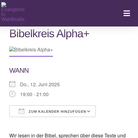
Zum
Inhalt
Togg
springen
Navi
Bibelkreis Alpha+
Ka
WANN
Do., 12. Juni 2025
19:00 - 21:00
ZUM KALENDER HINZUFÜGEN
ICS herunterladen
Google Kalende
Wir lesen in der Bibel, sprechen über diese Texte und