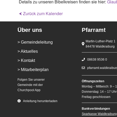
Details zu unseren Bibelkreisen finden sie hier:
Glaub
⮜ Zurück zum Kalender
Über uns
Pfarramt
Martin-Luther-Platz 1
> Gemeindeleitung
84478 Waldkraiburg
> Aktuelles
08638 9536 0
> Kontakt
pfarramt.waldkraibu
> Mitarbeiterplan
Folgen Sie unserer
Öffnungszeiten
Gemeinde mit der
Montag – Mittwoch: 9 – 
Churchpool App
Donnerstag: 14 – 17 Uhr
Freitag geschlossen
Anleitung herunterladen
Bankverbindungen
Sparkasse Waldkraiburg