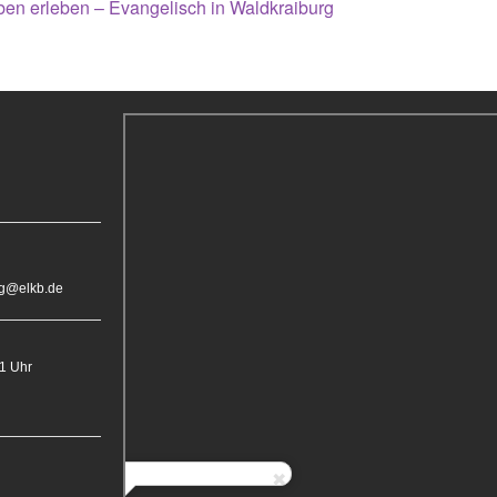
en erleben – Evangelisch in Waldkraiburg
rg@elkb.de
11 Uhr