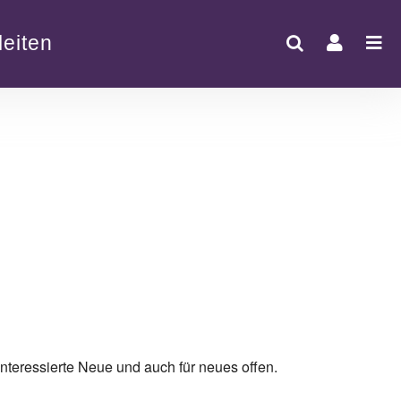
eiten
Office 365
Outlook Live
nteressierte Neue und auch für neues offen.