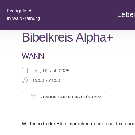
Zum
Evangelisch
Inhalt
Lebe
in Waldkraiburg
springen
Bibelkreis Alpha+
WANN
Do., 10. Juli 2025
19:00 - 21:00
ZUM KALENDER HINZUFÜGEN
ICS herunterladen
Google Ka
Wir lesen in der Bibel, sprechen über diese Texte u