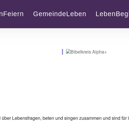
nFeiern
GemeindeLeben
LebenBegl
lender
iCalendar
nd über Lebensfragen, beten und singen zusammen und sind für i