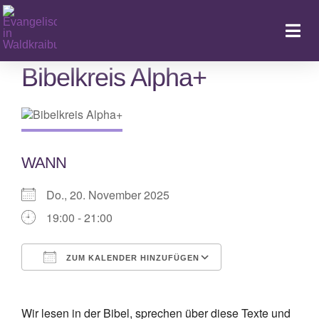
Zum
Inhalt
Togg
springen
Navi
Bibelkreis Alpha+
Ka
WANN
Do., 20. November 2025
19:00 - 21:00
ZUM KALENDER HINZUFÜGEN
ICS herunterladen
Google Kalende
Wir lesen in der Bibel, sprechen über diese Texte und