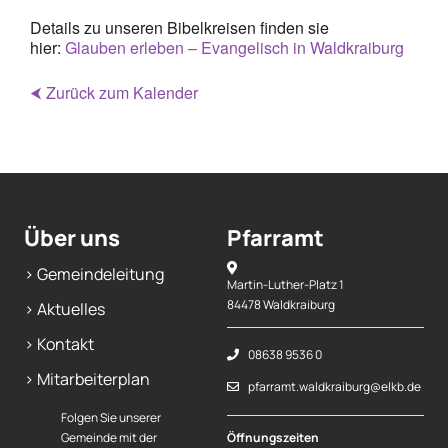
Details zu unseren Bibelkreisen finden sie
hier:
Glauben erleben – Evangelisch in Waldkraiburg
⮜ Zurück zum Kalender
Über uns
Pfarramt
> Gemeindeleitung
Martin-Luther-Platz 1
84478 Waldkraiburg
> Aktuelles
> Kontakt
08638 9536 0
> Mitarbeiterplan
pfarramt.waldkraiburg@elkb.de
Folgen Sie unserer
Gemeinde mit der
Öffnungszeiten