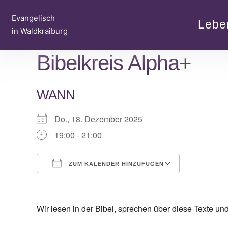
Zum
Evangelisch
Inhalt
Lebe
in Waldkraiburg
springen
Bibelkreis Alpha+
WANN
Do., 18. Dezember 2025
19:00 - 21:00
ZUM KALENDER HINZUFÜGEN
ICS herunterladen
Google Kalender
iCalendar
Office 365
Outlook Live
Wir lesen in der Bibel, sprechen über diese Texte u