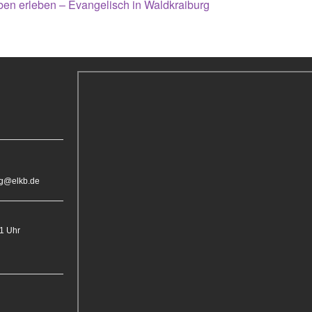
en erleben – Evangelisch in Waldkraiburg
rg@elkb.de
11 Uhr