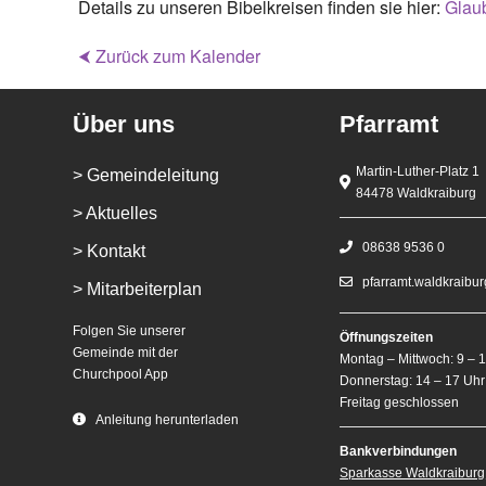
Details zu unseren Bibelkreisen finden sie hier:
Glaub
⮜ Zurück zum Kalender
Über uns
Pfarramt
Martin-Luther-Platz 1
> Gemeindeleitung
84478 Waldkraiburg
> Aktuelles
08638 9536 0
> Kontakt
pfarramt.waldkraibu
> Mitarbeiterplan
Folgen Sie unserer
Öffnungszeiten
Gemeinde mit der
Montag – Mittwoch: 9 – 
Churchpool App
Donnerstag: 14 – 17 Uhr
Freitag geschlossen
Anleitung herunterladen
Bankverbindungen
Sparkasse Waldkraiburg