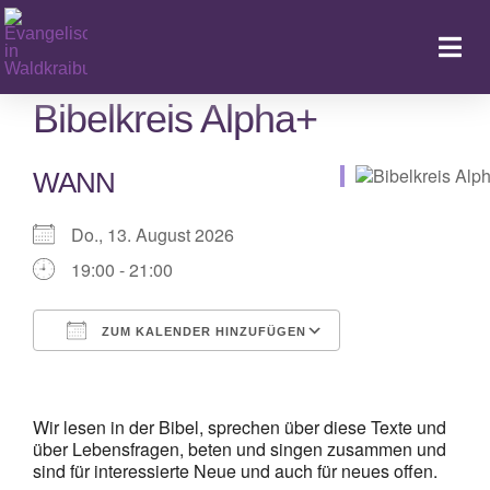
Zum
Inhalt
Togg
springen
Navi
Bibelkreis Alpha+
WANN
Ka
Do., 13. August 2026
19:00 - 21:00
ZUM KALENDER HINZUFÜGEN
ICS herunterladen
Google Kalender
iCalendar
Office 365
Outlook Live
Wir lesen in der Bibel, sprechen über diese Texte und
über Lebensfragen, beten und singen zusammen und
sind für interessierte Neue und auch für neues offen.