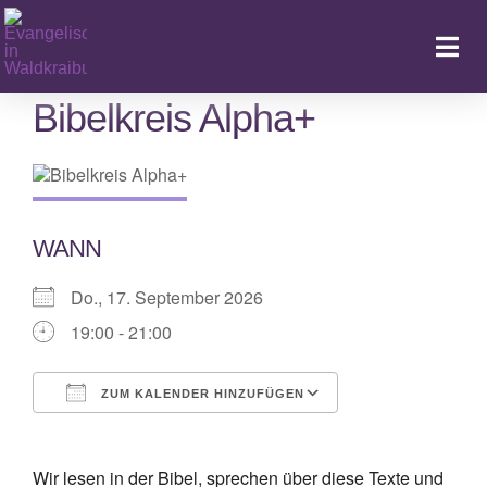
Zum
Inhalt
Togg
springen
Navi
Bibelkreis Alpha+
Ka
WANN
Do., 17. September 2026
19:00 - 21:00
ZUM KALENDER HINZUFÜGEN
ICS herunterladen
Google Kalende
Wir lesen in der Bibel, sprechen über diese Texte und