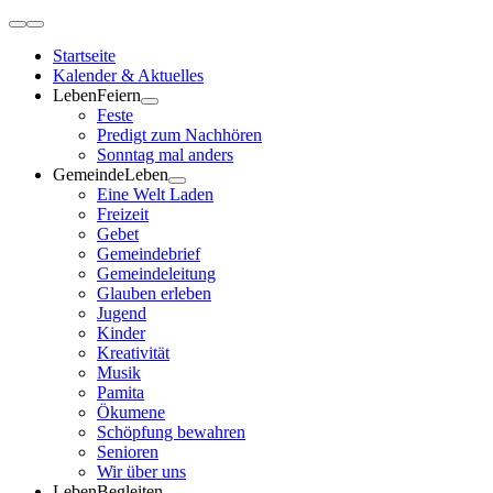
Zum
Toggle
Inhalt
Navigation
Startseite
springen
Kalender & Aktuelles
LebenFeiern
Feste
Predigt zum Nachhören
Sonntag mal anders
GemeindeLeben
Eine Welt Laden
Freizeit
Gebet
Gemeindebrief
Gemeindeleitung
Glauben erleben
Jugend
Kinder
Kreativität
Musik
Pamita
Ökumene
Schöpfung bewahren
Senioren
Wir über uns
LebenBegleiten