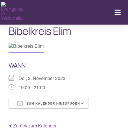
Zum
Inhalt
Togg
springen
Navi
Bibelkreis Elim
Kal
WANN
Do., 2. November 2023
19:00 - 21:00
ZUM KALENDER HINZUFÜGEN
ICS herunterladen
Google Kalende
⮜ Zurück zum Kalender