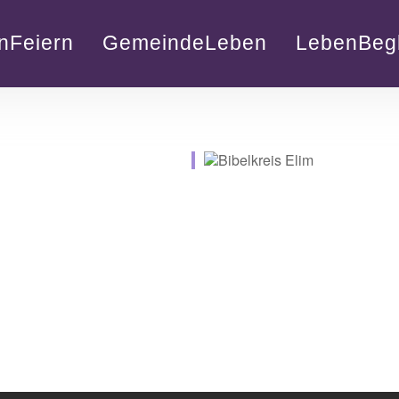
nFeiern
GemeindeLeben
LebenBegl
lender
iCalendar