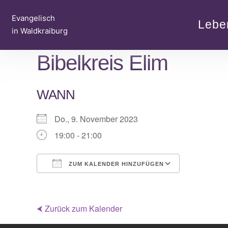
Zum
Evangelisch
Inhalt
Lebe
in Waldkraiburg
springen
Bibelkreis Elim
WANN
Do., 9. November 2023
19:00 - 21:00
ZUM KALENDER HINZUFÜGEN
ICS herunterladen
Google Ka
⮜ Zurück zum Kalender