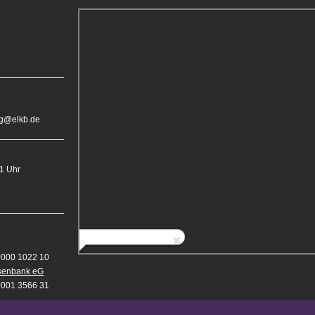
rg@elkb.de
11 Uhr
0000 1022 10
isenbank eG
0001 3566 31