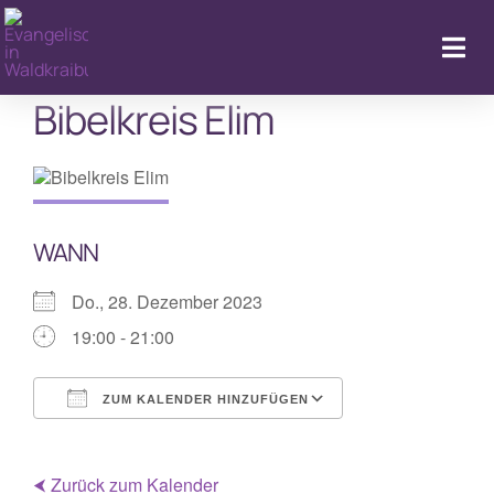
Zum
Inhalt
Togg
springen
Navi
Bibelkreis Elim
Kal
WANN
Do., 28. Dezember 2023
19:00 - 21:00
ZUM KALENDER HINZUFÜGEN
ICS herunterladen
Google Kalende
⮜ Zurück zum Kalender