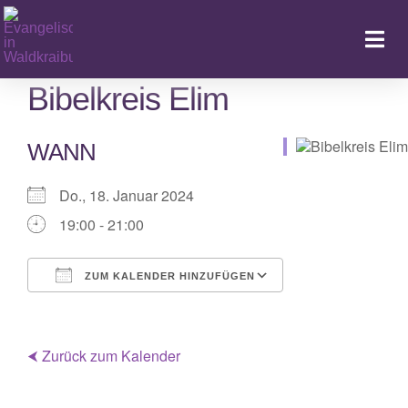
Zum
Inhalt
Togg
springen
Navi
Bibelkreis Elim
WANN
Ka
Do., 18. Januar 2024
19:00 - 21:00
ZUM KALENDER HINZUFÜGEN
ICS herunterladen
Google Kalender
iCalendar
Office 365
Outlook Live
⮜ Zurück zum Kalender