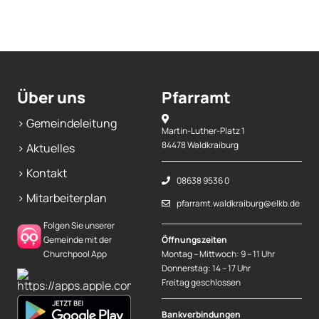
Mitarbeiterplan
Kontakt
Über uns
Pfarramt
Alphakurs
> Gemeindeleitung
Martin-Luther-Platz 1
84478 Waldkraiburg
> Aktuelles
> Kontakt
08638 9536 0
> Mitarbeiterplan
pfarramt.waldkraiburg@elkb.de
Folgen Sie unserer
Gemeinde mit der
Öffnungszeiten
Churchpool App
Montag – Mittwoch: 9 – 11 Uhr
Donnerstag: 14 – 17 Uhr
Freitag geschlossen
Bankverbindungen