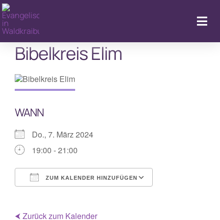
Zum
Inhalt
Togg
springen
Navi
Bibelkreis Elim
Startseite
Kalender & Aktuelles
WANN
LebenFeiern
Do., 7. März 2024
GemeindeLeben
19:00 - 21:00
LebenBegleiten
ZUM KALENDER HINZUFÜGEN
ICS herunterladen
Google Kalende
Kitas
⮜ Zurück zum Kalender