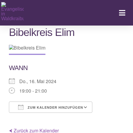
Zum
Inhalt
Togg
springen
Navi
Bibelkreis Elim
Ka
WANN
Do., 16. Mai 2024
19:00 - 21:00
ZUM KALENDER HINZUFÜGEN
ICS herunterladen
Google Kalende
⮜ Zurück zum Kalender