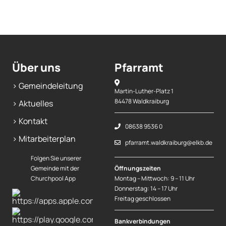
Mitarbeiterplan
Kontakt
Über uns
Pfarramt
Alphakurs
> Gemeindeleitung
Martin-Luther-Platz 1
84478 Waldkraiburg
> Aktuelles
> Kontakt
08638 9536 0
> Mitarbeiterplan
pfarramt.waldkraiburg@elkb.de
Folgen Sie unserer
Gemeinde mit der
Öffnungszeiten
Churchpool App
Montag – Mittwoch: 9 – 11 Uhr
Donnerstag: 14 – 17 Uhr
Freitag geschlossen
Bankverbindungen