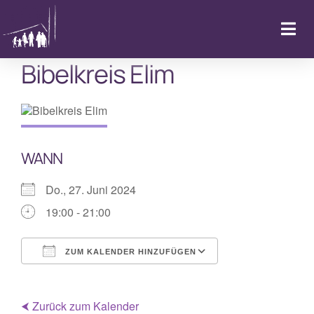
Zum
Inhalt
Togg
springen
Navi
Bibelkreis Elim
Startseite
Kalender & Aktuelles
WANN
LebenFeiern
Do., 27. Juni 2024
GemeindeLeben
19:00 - 21:00
LebenBegleiten
ZUM KALENDER HINZUFÜGEN
ICS herunterladen
Google Kalende
Kitas
⮜ Zurück zum Kalender