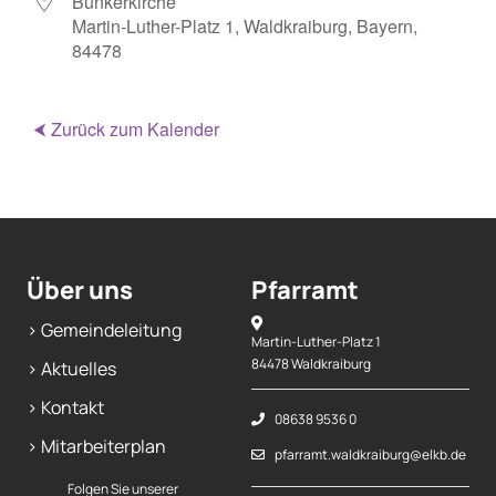
Bunkerkirche
Martin-Luther-Platz 1, Waldkraiburg, Bayern,
Mitarbeiterplan
84478
Kontakt
⮜ Zurück zum Kalender
Alphakurs
Über uns
Pfarramt
> Gemeindeleitung
Martin-Luther-Platz 1
84478 Waldkraiburg
> Aktuelles
> Kontakt
08638 9536 0
> Mitarbeiterplan
pfarramt.waldkraiburg@elkb.de
Folgen Sie unserer