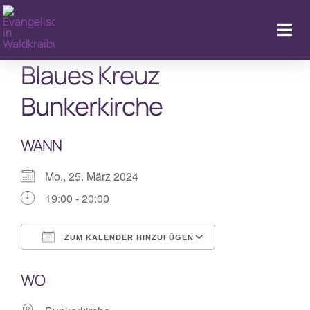
Zum
Inhalt
Togg
springen
Navi
Blaues Kreuz
Startseite
Bunkerkirche
Kalender & Aktuelles
WANN
LebenFeiern
Mo., 25. März 2024
19:00 - 20:00
GemeindeLeben
ZUM KALENDER HINZUFÜGEN
LebenBegleiten
ICS herunterladen
Google Kalende
WO
Kitas