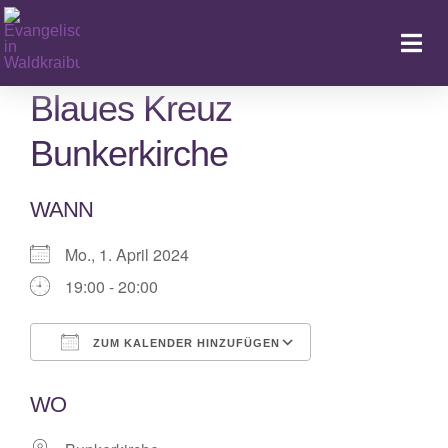
Zum
Inhalt
Togg
springen
Navi
Blaues Kreuz
Bunkerkirche
Ka
WANN
Mo., 1. April 2024
19:00 - 20:00
ZUM KALENDER HINZUFÜGEN
ICS herunterladen
Google Kalende
WO