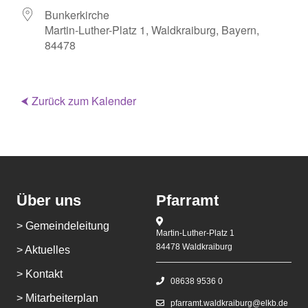
Bunkerkirche
Martin-Luther-Platz 1, Waldkraiburg, Bayern,
84478
⮜ Zurück zum Kalender
Über uns
Pfarramt
> Gemeindeleitung
Martin-Luther-Platz 1
84478 Waldkraiburg
> Aktuelles
> Kontakt
08638 9536 0
> Mitarbeiterplan
pfarramt.waldkraiburg@elkb.de