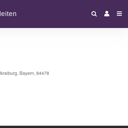
eiten
dkraiburg, Bayern, 84478
Office 365
Outlook Live