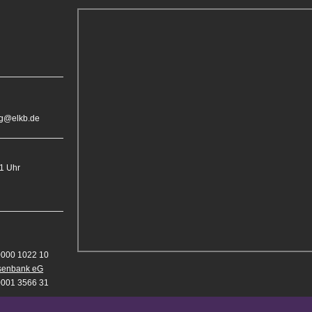
rg@elkb.de
11 Uhr
0000 1022 10
isenbank eG
0001 3566 31