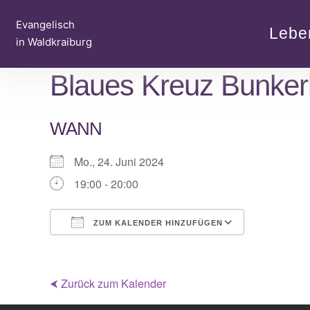
Zum
Evangelisch
Inhalt
Lebe
in Waldkraiburg
springen
Blaues Kreuz Bunker
WANN
Mo., 24. Juni 2024
19:00 - 20:00
ZUM KALENDER HINZUFÜGEN
ICS herunterladen
Google Ka
⮜ Zurück zum Kalender