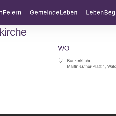
nFeiern
GemeindeLeben
LebenBegl
kirche
WO
Bunkerkirche
Martin-Luther-Platz 1, Wal
lender
iCalendar