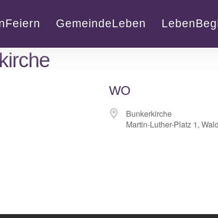
nFeiern
GemeindeLeben
LebenBegl
kirche
WO
Bunkerkirche
Martin-Luther-Platz 1, Wal