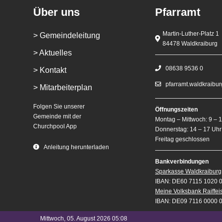
Über uns
Pfarramt
Martin-Luther-Platz 1
> Gemeindeleitung
84478 Waldkraiburg
> Aktuelles
08638 9536 0
> Kontakt
pfarramt.waldkraibu
> Mitarbeiterplan
Folgen Sie unserer
Öffnungszeiten
Gemeinde mit der
Montag – Mittwoch: 9 – 
Churchpool App
Donnerstag: 14 – 17 Uhr
Freitag geschlossen
Anleitung herunterladen
Bankverbindungen
Sparkasse Waldkraiburg
IBAN: DE60 7115 1020 
Meine Volksbank Raiffe
IBAN: DE09 7116 0000 
Mittwoch, 05. August 2026 05:08