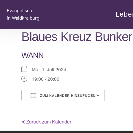
Zum
Evangelisch
Inhalt
Lebe
in Waldkraiburg
springen
Blaues Kreuz Bunker
WANN
Mo., 1. Juli 2024
19:00 - 20:00
ZUM KALENDER HINZUFÜGEN
ICS herunterladen
Google Kalender
iCalendar
Office 365
Outlook Live
⮜ Zurück zum Kalender