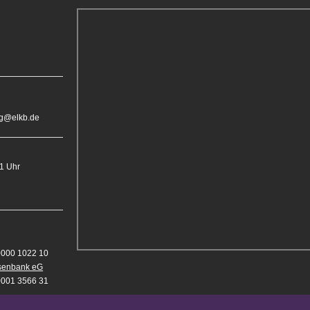
rg@elkb.de
11 Uhr
0000 1022 10
isenbank eG
0001 3566 31