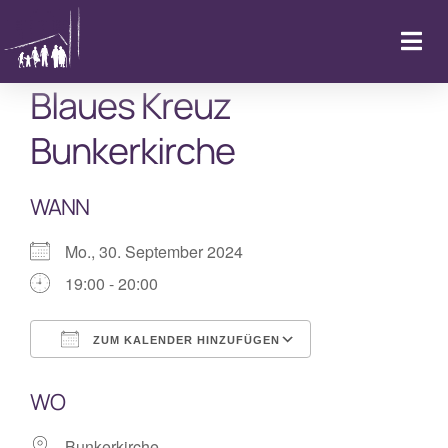
Zum
Inhalt
Togg
springen
Navi
Blaues Kreuz
Startseite
Bunkerkirche
Kalender & Aktuelles
WANN
LebenFeiern
Mo., 30. September 2024
19:00 - 20:00
GemeindeLeben
ZUM KALENDER HINZUFÜGEN
LebenBegleiten
ICS herunterladen
Google Kalende
WO
Kitas
Bunkerkirche