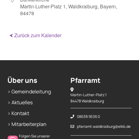
Martin-Luther-Platz 1, Waldkraiburg, Bayern,
Mitarbeiterplan
84478
Kontakt
⮜ Zurück zum Kalender
Alphakurs
Über uns
Pfarramt
> Gemeindeleitung
Martin-Luther-Platz 1
84478 Waldkraiburg
> Aktuelles
> Kontakt
08638 9536 0
> Mitarbeiterplan
pfarramt.waldkraiburg@elkb.de
Folgen Sie unserer