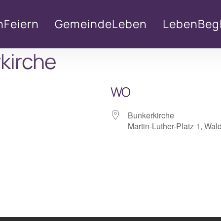
nFeiern
GemeindeLeben
LebenBegl
kirche
WO
Bunkerkirche
Martin-Luther-Platz 1, Wal
lender
iCalendar