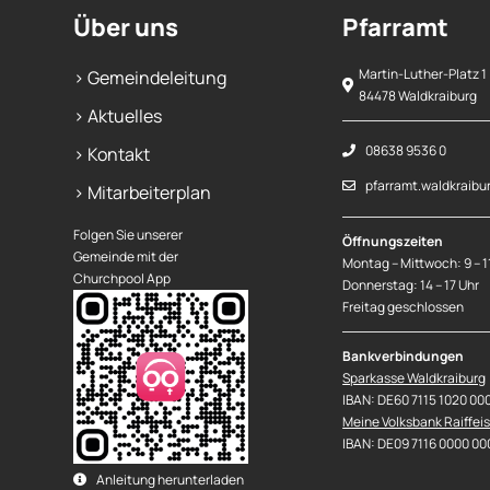
Über uns
Pfarramt
Martin-Luther-Platz 1
> Gemeindeleitung
84478 Waldkraiburg
> Aktuelles
08638 9536 0
> Kontakt
pfarramt.waldkraibu
> Mitarbeiterplan
Folgen Sie unserer
Öffnungszeiten
Gemeinde mit der
Montag – Mittwoch: 9 – 1
Churchpool App
Donnerstag: 14 – 17 Uhr
Freitag geschlossen
Bankverbindungen
Sparkasse Waldkraiburg
IBAN: DE60 7115 1020 00
Meine Volksbank Raiffei
IBAN: DE09 7116 0000 00
Anleitung herunterladen