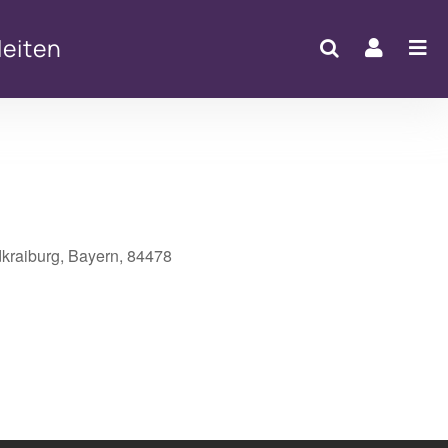
eiten
dkraiburg, Bayern, 84478
Office 365
Outlook Live