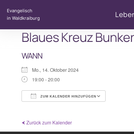
Zum
Evangelisch
Inhalt
Lebe
in Waldkraiburg
springen
Blaues Kreuz Bunker
WANN
Mo., 14. Oktober 2024
19:00 - 20:00
ZUM KALENDER HINZUFÜGEN
ICS herunterladen
Google Ka
⮜ Zurück zum Kalender