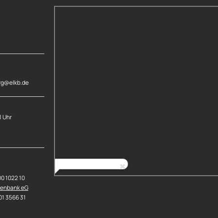
rg@elkb.de
1 Uhr
00 1022 10
senbank eG
01 3566 31