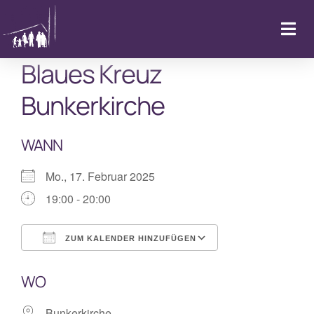
Zum
Inhalt
Togg
springen
Navi
Blaues Kreuz
Startseite
Bunkerkirche
Kalender & Aktuelles
WANN
LebenFeiern
Mo., 17. Februar 2025
19:00 - 20:00
GemeindeLeben
ZUM KALENDER HINZUFÜGEN
LebenBegleiten
ICS herunterladen
Google Kalende
WO
Kitas
Bunkerkirche