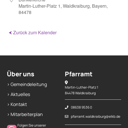
Martin-Luther-Platz 1, Waldkraiburg, Bayern,
Mitarbeiterplan
84478
Kontakt
⮜ Zurück zum Kalender
Alphakurs
Über uns
Pfarramt
> Gemeindeleitung
Martin-Luther-Platz 1
84478 Waldkraiburg
> Aktuelles
> Kontakt
08638 9536 0
> Mitarbeiterplan
pfarramt.waldkraiburg@elkb.de
Folgen Sie unserer