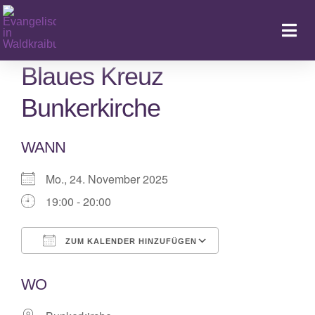
Zum
Inhalt
Togg
springen
Navi
Blaues Kreuz
Bunkerkirche
Ka
WANN
Mo., 24. November 2025
19:00 - 20:00
ZUM KALENDER HINZUFÜGEN
ICS herunterladen
Google Kalende
WO