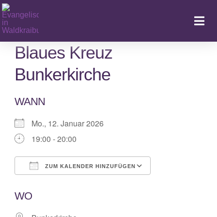
Zum
Inhalt
Togg
springen
Navi
Blaues Kreuz
Bunkerkirche
Ka
WANN
Mo., 12. Januar 2026
19:00 - 20:00
ZUM KALENDER HINZUFÜGEN
ICS herunterladen
Google Kalende
WO