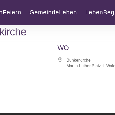
nFeiern
GemeindeLeben
LebenBegl
kirche
WO
Bunkerkirche
Martin-Luther-Platz 1, Wal