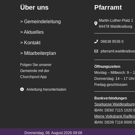
Über uns
Pfarramt
Martin-Luther-Platz 1
> Gemeindeleitung
84478 Waldkraiburg
> Aktuelles
08638 9536 0
> Kontakt
pfarramt.waldkraibu
> Mitarbeiterplan
Folgen Sie unserer
Öffnungszeiten
Gemeinde mit der
Montag – Mittwoch: 9 – 
Churchpool App
Donnerstag: 14 – 17 Uhr
Freitag geschlossen
Anleitung herunterladen
Bankverbindungen
Sparkasse Waldkraiburg
IBAN: DE60 7115 1020 
Meine Volksbank Raiffe
IBAN: DE09 7116 0000 
Donnerstag, 06. August 2026 09:08