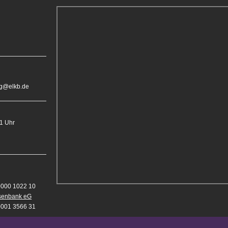
rg@elkb.de
11 Uhr
0000 1022 10
isenbank eG
0001 3566 31