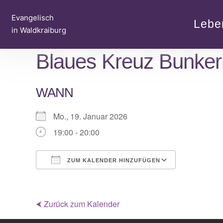
Zum
Evangelisch
Inhalt
Lebe
in Waldkraiburg
springen
Blaues Kreuz Bunker
WANN
Mo., 19. Januar 2026
19:00 - 20:00
ZUM KALENDER HINZUFÜGEN
ICS herunterladen
Google Kalender
iCalendar
Office 365
Outlook Live
⮜ Zurück zum Kalender