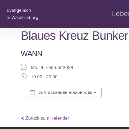
Zum
Evangelisch
Inhalt
Lebe
in Waldkraiburg
springen
Blaues Kreuz Bunker
WANN
Mo., 9. Februar 2026
19:00 - 20:00
ZUM KALENDER HINZUFÜGEN
ICS herunterladen
Google Kalender
iCalendar
Office 365
Outlook Live
⮜ Zurück zum Kalender