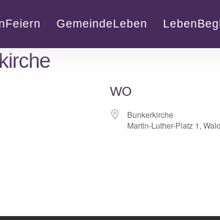
nFeiern
GemeindeLeben
LebenBegl
kirche
WO
Bunkerkirche
Martin-Luther-Platz 1, Wal