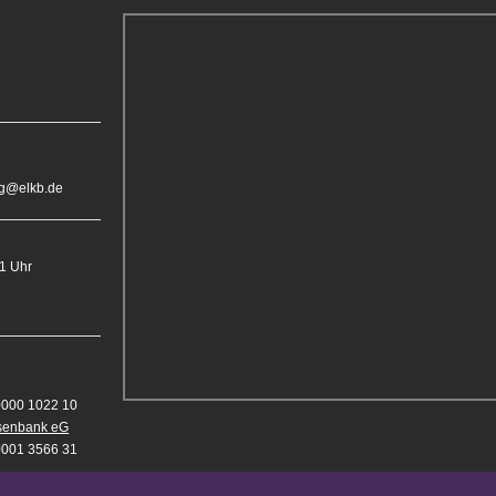
rg@elkb.de
11 Uhr
0000 1022 10
isenbank eG
0001 3566 31