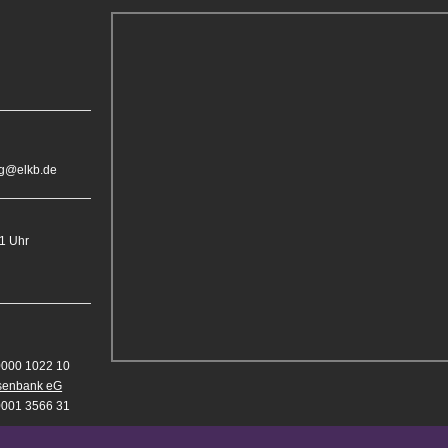
rg@elkb.de
11 Uhr
0000 1022 10
isenbank eG
0001 3566 31