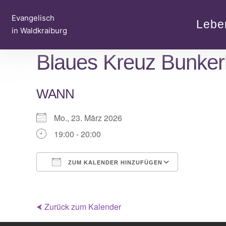
Zum
Evangelisch
Inhalt
Lebe
in Waldkraiburg
springen
Blaues Kreuz Bunker
WANN
Mo., 23. März 2026
19:00 - 20:00
ZUM KALENDER HINZUFÜGEN
ICS herunterladen
Google Kalender
iCalendar
Office 365
Outlook Live
⮜ Zurück zum Kalender