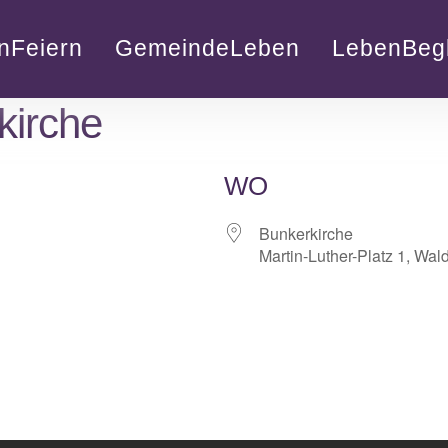
nFeiern
GemeindeLeben
LebenBegl
kirche
WO
Bunkerkirche
Martin-Luther-Platz 1, Wal