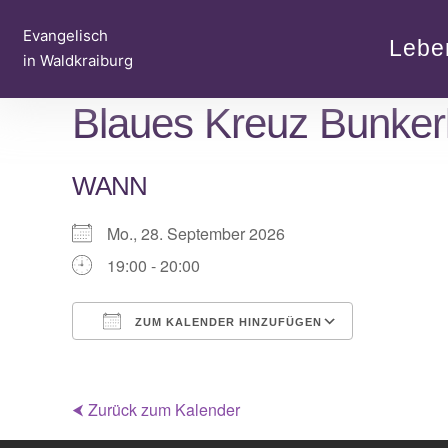
Zum
Evangelisch
Inhalt
Lebe
in Waldkraiburg
springen
Blaues Kreuz Bunker
WANN
Mo., 28. September 2026
19:00 - 20:00
ZUM KALENDER HINZUFÜGEN
ICS herunterladen
Google Ka
⮜ Zurück zum Kalender