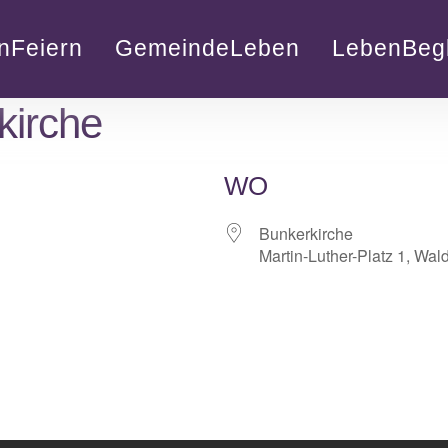
nFeiern
GemeindeLeben
LebenBegl
kirche
WO
Bunkerkirche
Martin-Luther-Platz 1, Wal
lender
iCalendar