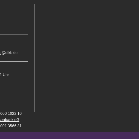
rg@elkb.de
11 Uhr
0000 1022 10
isenbank eG
0001 3566 31