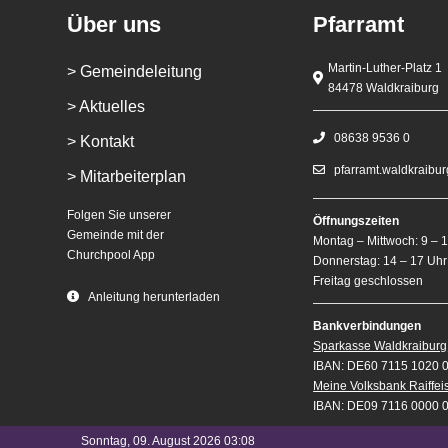
Über uns
Pfarramt
Martin-Luther-Platz 1
> Gemeindeleitung
84478 Waldkraiburg
> Aktuelles
08638 9536 0
> Kontakt
pfarramt.waldkraibu
> Mitarbeiterplan
Folgen Sie unserer
Öffnungszeiten
Gemeinde mit der
Montag – Mittwoch: 9 – 
Churchpool App
Donnerstag: 14 – 17 Uhr
Freitag geschlossen
Anleitung herunterladen
Bankverbindungen
Sparkasse Waldkraiburg
IBAN: DE60 7115 1020 
Meine Volksbank Raiffe
IBAN: DE09 7116 0000 
Sonntag, 09. August 2026 03:08