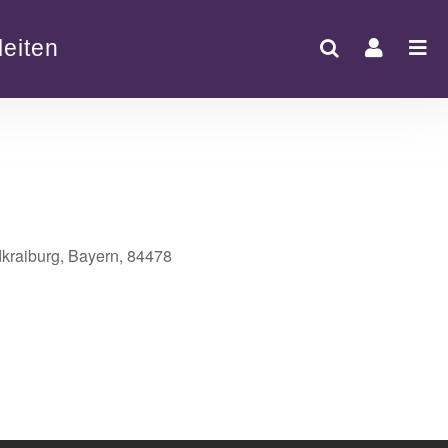
eiten
dkraiburg, Bayern, 84478
Office 365
Outlook Live