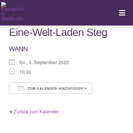
Zum
Inhalt
Togg
springen
Navi
Eine-Welt-Laden Steg
WANN
Ka
So., 3. September 2023
10:30
ZUM KALENDER HINZUFÜGEN
ICS herunterladen
Google Kalende
⮜ Zurück zum Kalender