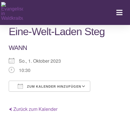
Zum
Inhalt
Togg
springen
Navi
Eine-Welt-Laden Steg
WANN
Ka
So., 1. Oktober 2023
10:30
ZUM KALENDER HINZUFÜGEN
ICS herunterladen
Google Kalende
⮜ Zurück zum Kalender