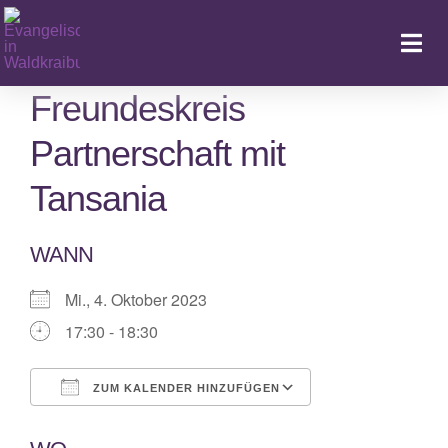
Zum
Inhalt
Togg
springen
Navi
Freundeskreis
Partnerschaft mit
Ka
Tansania
WANN
Mi., 4. Oktober 2023
17:30 - 18:30
ZUM KALENDER HINZUFÜGEN
ICS herunterladen
Google Kalende