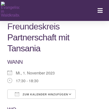
Zum
Inhalt
Togg
springen
Navi
Freundeskreis
Partnerschaft mit
Ka
Tansania
WANN
Mi., 1. November 2023
17:30 - 18:30
ZUM KALENDER HINZUFÜGEN
ICS herunterladen
Google Kalende