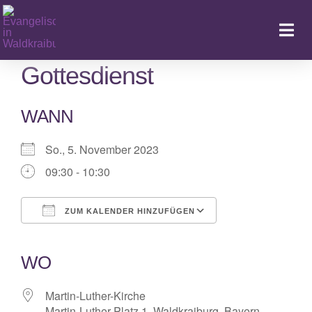
Zum
Inhalt
Togg
springen
Navi
Gottesdienst
WANN
Ka
So., 5. November 2023
09:30 - 10:30
ZUM KALENDER HINZUFÜGEN
ICS herunterladen
Google Kalender
iCalendar
Office 365
Outlook Live
WO
Martin-Luther-Kirche
Martin-Luther-Platz 1, Waldkraiburg, Bayern,