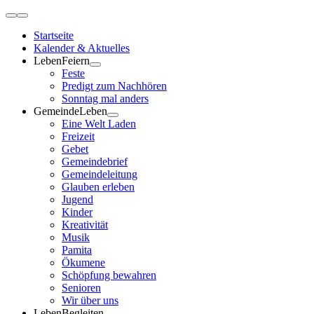
Zum
Toggle
Inhalt
Navigation
Startseite
springen
Kalender & Aktuelles
LebenFeiern
Feste
Predigt zum Nachhören
Sonntag mal anders
GemeindeLeben
Eine Welt Laden
Freizeit
Gebet
Gemeindebrief
Gemeindeleitung
Glauben erleben
Jugend
Kinder
Kreativität
Musik
Pamita
Ökumene
Schöpfung bewahren
Senioren
Wir über uns
LebenBegleiten