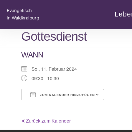
Zum
Evangelisch
Inhalt
Lebe
in Waldkraiburg
springen
Gottesdienst
WANN
So., 11. Februar 2024
09:30 - 10:30
ZUM KALENDER HINZUFÜGEN
ICS herunterladen
Google Kalender
iCalendar
Office 365
Outlook Live
⮜ Zurück zum Kalender