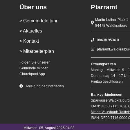
Über uns
Pfarramt
Martin-Luther-Platz 1
> Gemeindeleitung
84478 Waldkraiburg
> Aktuelles
08638 9536 0
> Kontakt
pfarramt.waldkraibu
> Mitarbeiterplan
Folgen Sie unserer
Öffnungszeiten
Gemeinde mit der
Montag – Mittwoch: 9 – 
Churchpool App
Donnerstag: 14 – 17 Uhr
Freitag geschlossen
Anleitung herunterladen
Bankverbindungen
Sparkasse Waldkraiburg
IBAN: DE60 7115 1020 
Meine Volksbank Raiffe
IBAN: DE09 7116 0000 
Mittwoch, 05. August 2026 04:08