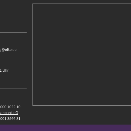
rg@elkb.de
11 Uhr
0000 1022 10
isenbank eG
0001 3566 31