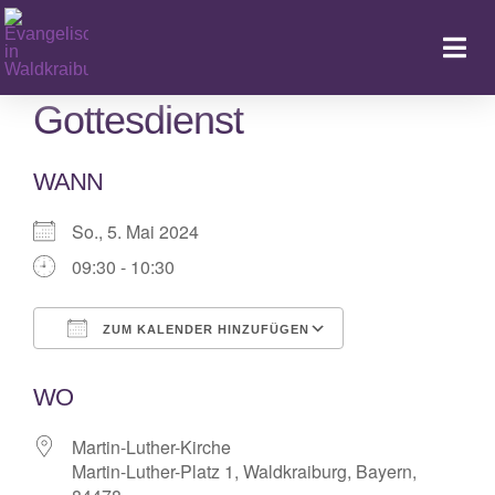
Zum
Inhalt
Togg
springen
Navi
Gottesdienst
WANN
Ka
So., 5. Mai 2024
09:30 - 10:30
ZUM KALENDER HINZUFÜGEN
ICS herunterladen
Google Kalende
WO
Martin-Luther-Kirche
Martin-Luther-Platz 1, Waldkraiburg, Bayern,